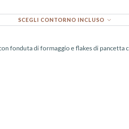
S
SCEGLI CONTORNO INCLUSO
Dippers +2,5eu
e con fonduta di formaggio e flakes di pancetta