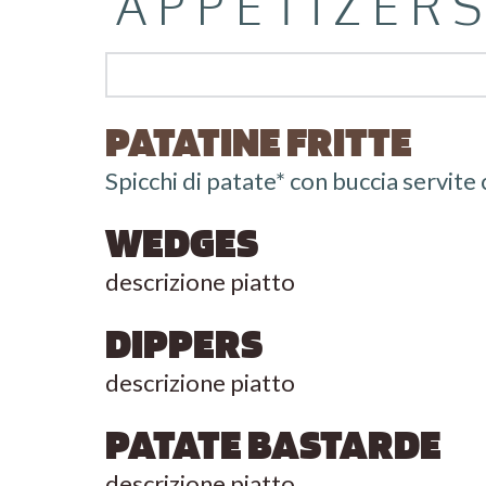
APPETIZER
PATATINE FRITTE
Patatine +0eu
Dippers +2eu
Spicchi di patate* con buccia servit
Verdure Grigliate +3eu
WEDGES
Patate Bastarde +2eu
descrizione piatto 
Wedges +2eu 
DIPPERS
descrizione piatto 
PATATE BASTARDE
descrizione piatto 