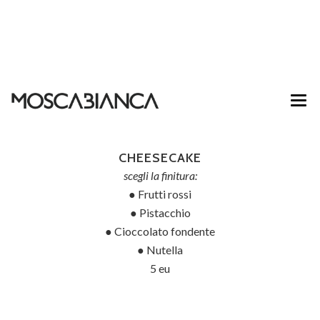
ABOUT
CHEESECAKE
HOME
scegli la finitura:
● Frutti rossi
● Pistacchio
● Cioccolato fondente
● Nutella
5 eu